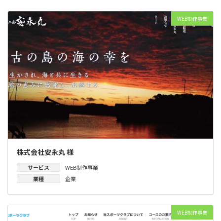
WEB制作事業
株式会社安永丸 様
サービス
WEB制作事業
業種
企業
WEB制作事業