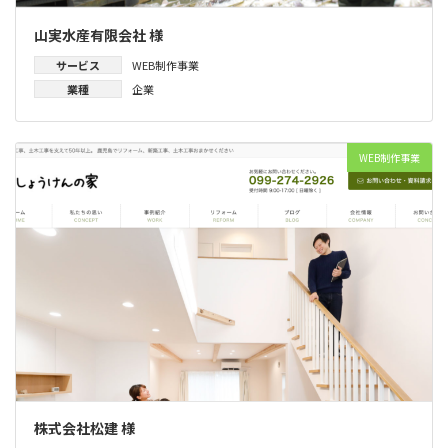
山実水産有限会社 様
サービス
WEB制作事業
業種
企業
WEB制作事業
株式会社松建 様