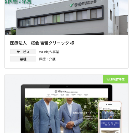
医療法人一桜会 吉留クリニック 様
サービス
WEB制作事業
業種
医療・介護
WEB制作事業