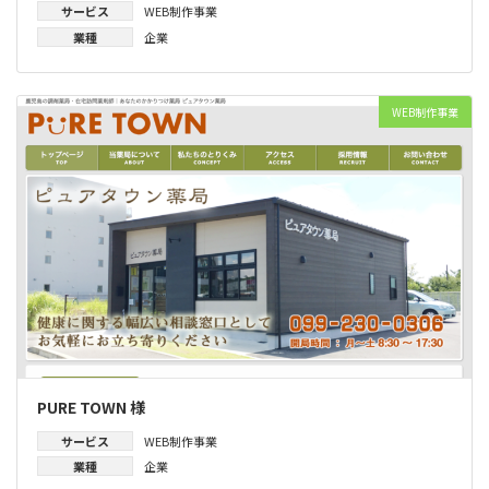
サービス
WEB制作事業
業種
企業
WEB制作事業
PURE TOWN 様
サービス
WEB制作事業
業種
企業