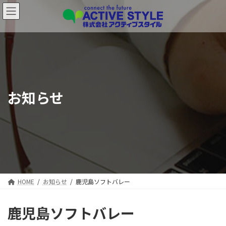
コ
ナ
ン
ビ
テ
ゲ
ン
ー
ツ
シ
へ
ョ
ス
ン
キ
に
ッ
移
お知らせ
プ
動
HOME
お知らせ
鹿児島ソフトバレー
鹿児島ソフトバレー