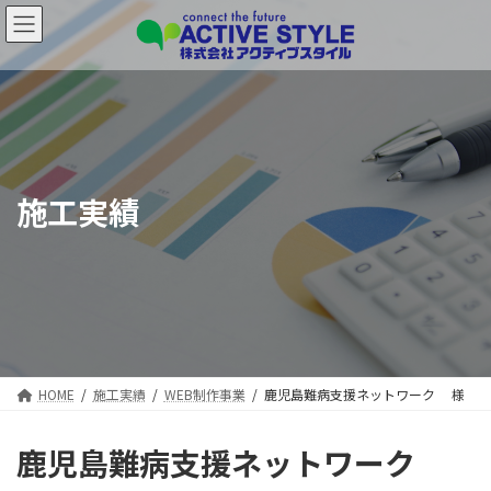
コ
ナ
ン
ビ
テ
ゲ
ン
ー
ツ
シ
へ
ョ
ス
ン
キ
に
ッ
移
施工実績
プ
動
HOME
施工実績
WEB制作事業
鹿児島難病支援ネットワーク 様
鹿児島難病支援ネットワーク