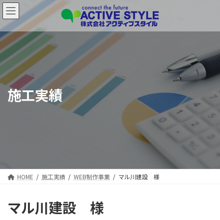
コ
ナ
ン
ビ
テ
ゲ
ン
ー
ツ
シ
へ
ョ
ス
ン
キ
に
ッ
移
施工実績
プ
動
HOME
施工実績
WEB制作事業
マル川建設 様
マル川建設 様