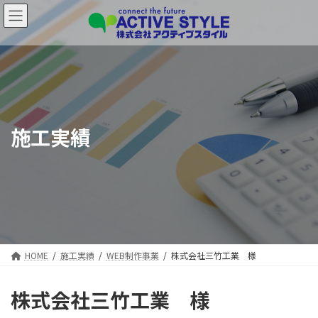
コ
ナ
ン
ビ
テ
ゲ
ン
ー
ツ
シ
へ
ョ
ス
ン
キ
に
ッ
移
施工実績
プ
動
HOME
施工実績
WEB制作事業
株式会社三竹工業 様
株式会社三竹工業 様