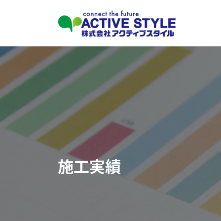
コ
ナ
ン
ビ
テ
ゲ
ン
ー
ツ
シ
へ
ョ
ス
ン
キ
に
ッ
移
プ
動
施工実績