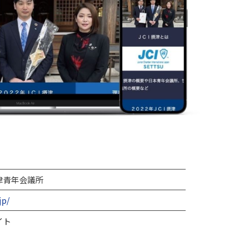
津青年会議所
jp/
イト