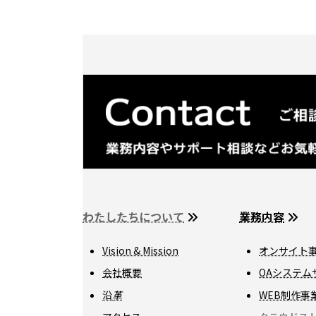
の
ペ
ー
ジ
送
り
わたしたちについて
業務内容
Vision & Mission
オンサイト
会社概要
OAシステム
沿
革
WEB制作事