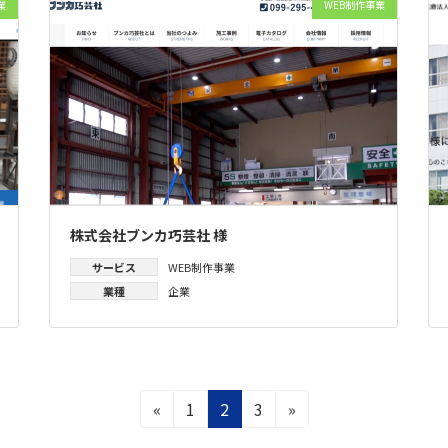
業
WEB制作事業
株式会社ブンカ巧芸社 様
サービス
WEB制作事業
業種
企業
固
固
固
«
1
2
3
»
定
定
定