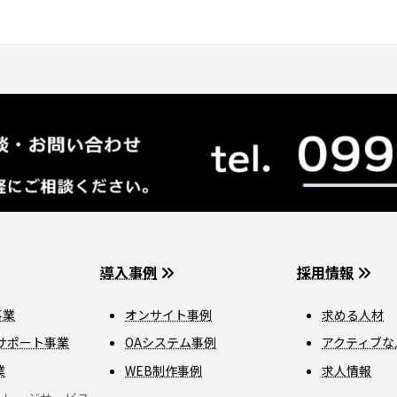
ペ
ペ
ペ
ー
ー
ー
ジ
ジ
ジ
導入事例
採用情報
事業
オンサイト事例
求める人材
サポート事業
OAシステム事例
アクティブな
業
WEB制作事例
求人情報