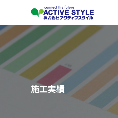
コ
ナ
ン
ビ
テ
ゲ
ン
ー
ツ
シ
へ
ョ
ス
ン
キ
に
ッ
移
プ
動
施工実績