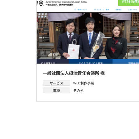
WEB制作事
一般社団法人摂津青年会議所 様
サービス
WEB制作事業
業種
その他
投
稿